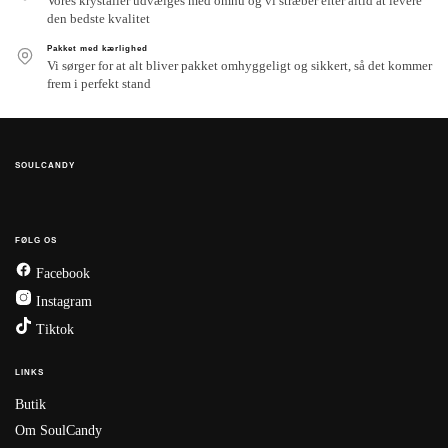
Vores krystaller udvælges med omhu og vi stræber efter altid at levere
den bedste kvalitet
Pakket med kærlighed
Vi sørger for at alt bliver pakket omhyggeligt og sikkert, så det kommer
frem i perfekt stand
SOULCANDY
FØLG OS
Facebook
Instagram
Tiktok
LINKS
Butik
Om SoulCandy