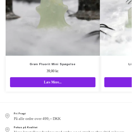
Grøn Fluorit Mini Spøgelse
Li
39,00
kr.
Læs Mere...
Fri Fragt
På alle ordre over 499,-- DKK
Fokus på Kvalitet