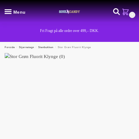
Menu
0
Fri Fragt på alle ordre over 499,– DKK.
Forside
/
Stjernetegn
/
Stenbukken
/
Stor Grøn Fluorit Klynge