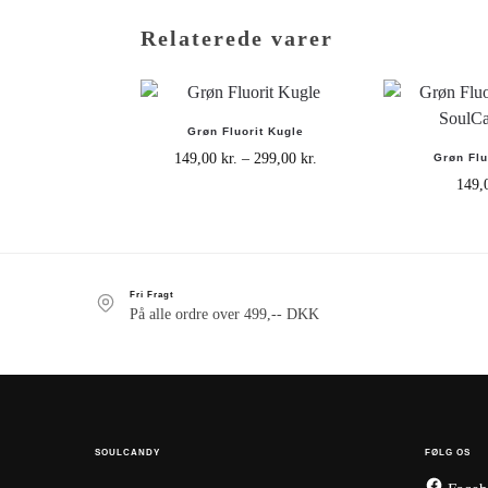
Relaterede varer
Grøn Fluorit Kugle
149,00
kr.
–
299,00
kr.
Grøn Flu
149
Fri Fragt
På alle ordre over 499,-- DKK
SOULCANDY
FØLG OS