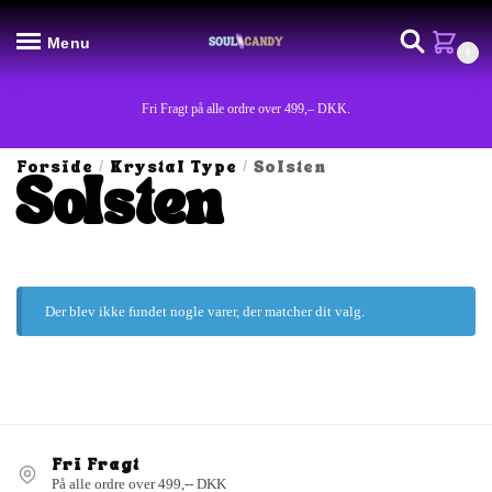
Menu
0
Fri Fragt på alle ordre over 499,– DKK.
Forside
Krystal Type
Solsten
/
/
Solsten
Der blev ikke fundet nogle varer, der matcher dit valg.
Fri Fragt
På alle ordre over 499,-- DKK