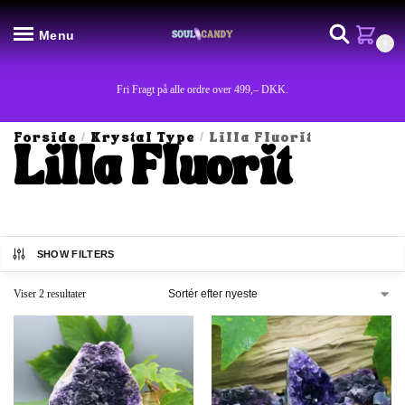
Menu
0
Fri Fragt på alle ordre over 499,– DKK.
Forside
Krystal Type
Lilla Fluorit
/
/
Lilla Fluorit
SHOW FILTERS
Viser 2 resultater