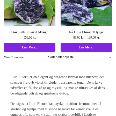
Stor Lilla Fluorit Klynge
Rå Lilla Fluorit Klynge
559,00
kr.
89,00
kr.
–
199,00
kr.
Læs Mere...
Læs Mere...
Viser 2 resultater
Lilla Fluorit
er en elegant og dragende krystal med nuancer, der
spænder fra dyb violet til bløde, transparente toner. Dens farve
udstråler en følelse af ro og mystik, og mange tiltrækkes af dens
beroligende udtryk og spirituelle dybde.
Det siges, at Lilla Fluorit kan styrke intuition, fremme mental
klarhed og hjælpe med at slippe negative tankemønstre. Den
omtales ofte som en krystal, der skaber overblik i kaotiske