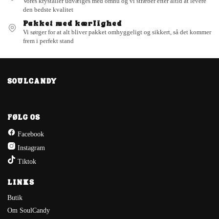
Vores krystaller udvælges med omhu og vi stræber efter altid at levere
den bedste kvalitet
Pakket med kærlighed
Vi sørger for at alt bliver pakket omhyggeligt og sikkert, så det kommer
frem i perfekt stand
SOULCANDY
FØLG OS
Facebook
Instagram
Tiktok
LINKS
Butik
Om SoulCandy