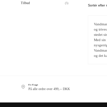
Tilbud
(5)
Vandmande
og trive
stedet si
Med sin 
nysgerri
Vandmand
og det k
Fri Fragt
På alle ordre over 499,-- DKK