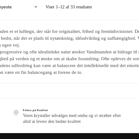
Viser 1–12 af 33 resultater
n er et lufttegn, der står for originalitet, frihed og fremtidsvisioner. D
s bedst, når der er plads til nytænkning, idéudvikling og uafhængighed
n egen vej.
progressive og ofte idealistiske natur ønsker Vandmanden at bidrage til n
ghed på verden og et ønske om at skabe forandring. Ofte opleves de som 
ens udfordring kan være at balancere det intellektuelle med det emotio
an være en fin balancegang at forene de to.
Fokus på Kvalitet
Vores krystaller udvælges med omhu og vi stræber efter
altid at levere den bedste kvalitet