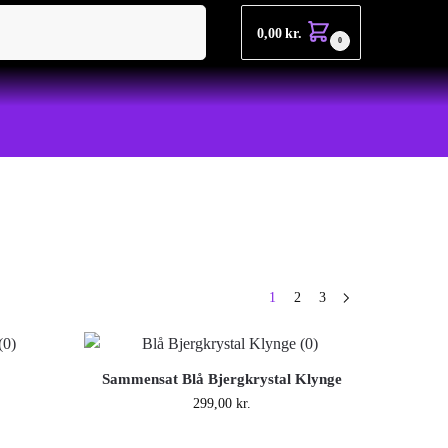
Søg
0,00
kr.
0
1
2
3
Sammensat Blå Bjergkrystal Klynge
299,00
kr.