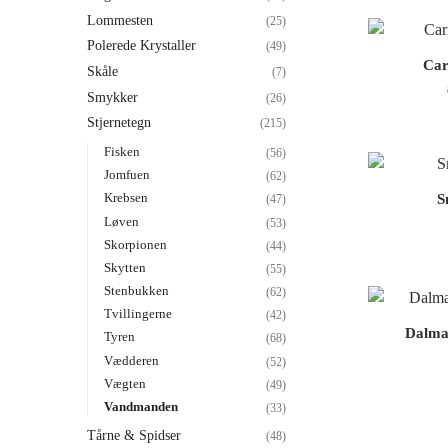
Lommesten
(25)
Polerede Krystaller
(49)
Car
Skåle
(7)
Smykker
(26)
Stjernetegn
(215)
Fisken
(56)
Jomfuen
(62)
Krebsen
S
(47)
Løven
(53)
Skorpionen
(44)
Skytten
(55)
Stenbukken
(62)
Tvillingerne
(42)
Dalma
Tyren
(68)
Vædderen
(52)
Vægten
(49)
Vandmanden
(33)
Tårne & Spidser
(48)