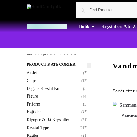
Dagens Krystal Kup
Butik
Krystaller, A til Z
Forside
/
Stjernetegn
/
Vandmanden
Vand
PRODUCT KATEGORIER
Andet
(7)
Chips
(12)
Dagens Krystal Kup
(5)
Figure
(44)
Friform
(5)
Højtider
(45)
Sammen
Klynger & Rå Krystaller
(31)
Krystal Type
(217)
Kugler
(21)