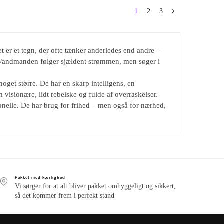
1
2
3
et er et tegn, der ofte tænker anderledes end andre –
. Vandmanden følger sjældent strømmen, men søger i
oget større. De har en skarp intelligens, en
visionære, lidt rebelske og fulde af overraskelser.
nelle. De har brug for frihed – men også for nærhed,
Pakket med kærlighed
Vi sørger for at alt bliver pakket omhyggeligt og sikkert,
så det kommer frem i perfekt stand