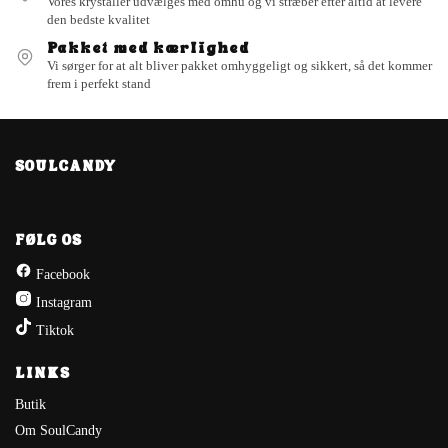
Vores krystaller udvælges med omhu og vi stræber efter altid at levere
den bedste kvalitet
Pakket med kærlighed
Vi sørger for at alt bliver pakket omhyggeligt og sikkert, så det kommer
frem i perfekt stand
SOULCANDY
FØLG OS
Facebook
Instagram
Tiktok
LINKS
Butik
Om SoulCandy