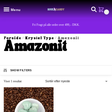
Menu
0
Fri Fragt på alle ordre over 499,– DKK.
Forside
Krystal Type
Amazonit
/
/
Amazonit
SHOW FILTERS
Viser 1 resultat