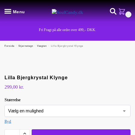
Menu
0
Fri Fragt på alle ordre over 499,– DKK.
Forside
/
Stjernetegn
/
Vægten
/
Lilla Bjergkrystal Klynge
Lilla Bjergkrystal Klynge
299,00
kr.
Størrelse
Ryd