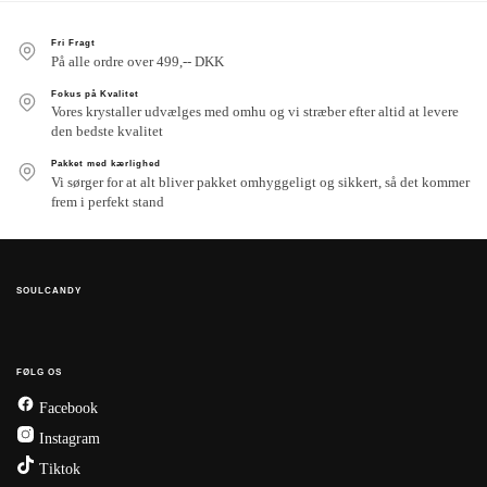
Fri Fragt
På alle ordre over 499,-- DKK
Fokus på Kvalitet
Vores krystaller udvælges med omhu og vi stræber efter altid at levere
den bedste kvalitet
Pakket med kærlighed
Vi sørger for at alt bliver pakket omhyggeligt og sikkert, så det kommer
frem i perfekt stand
SOULCANDY
FØLG OS
Facebook
Instagram
Tiktok