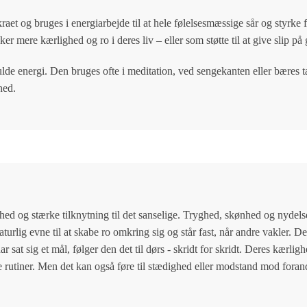
aet og bruges i energiarbejde til at hele følelsesmæssige sår og styrk
r mere kærlighed og ro i deres liv – eller som støtte til at give slip på
ulde energi. Den bruges ofte i meditation, ved sengekanten eller bæres
hed.
ighed og stærke tilknytning til det sanselige. Tryghed, skønhed og nydel
aturlig evne til at skabe ro omkring sig og står fast, når andre vakler. 
sat sig et mål, følger den det til dørs - skridt for skridt. Deres kærligh
de rutiner. Men det kan også føre til stædighed eller modstand mod forand