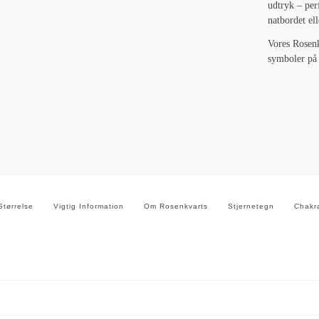
udtryk – per
natbordet el
Vores Rosenk
symboler på 
Størrelse
Vigtig Information
Om Rosenkvarts
Stjernetegn
Chakr