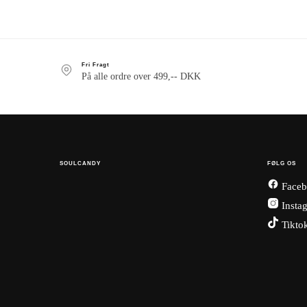
Fri Fragt
På alle ordre over 499,-- DKK
SOULCANDY
FØLG OS
Faceb
Insta
Tikto