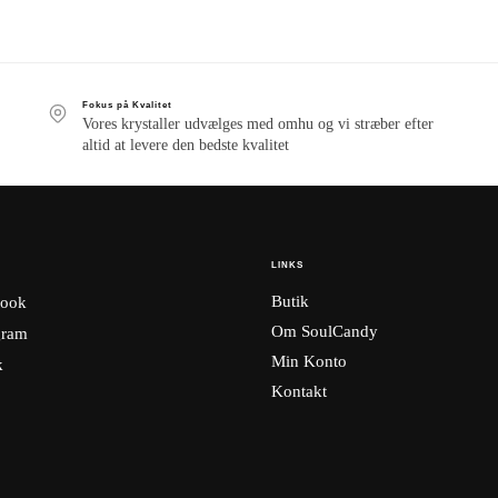
Fokus på Kvalitet
Vores krystaller udvælges med omhu og vi stræber efter
altid at levere den bedste kvalitet
LINKS
Butik
ook
Om SoulCandy
gram
Min Konto
k
Kontakt