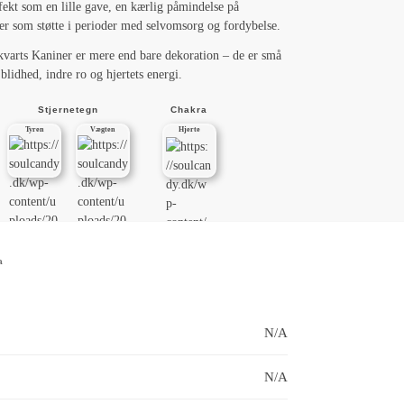
fekt som en lille gave, en kærlig påmindelse på
ler som støtte i perioder med selvomsorg og fordybelse.
varts Kaniner er mere end bare dekoration – de er små
blidhed, indre ro og hjertets energi.
Stjernetegn
Chakra
Tyren
Vægten
Hjerte
a
N/A
N/A