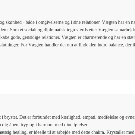
 og skønhed - både i omgivelserne og i sine relationer. Vægten har en natu
g dem. Som et socialt og diplomatisk tegn værdsætter Vægten samarbejde,
skabe gode, gensidige relationer. Vægten er charmerende og har en stærk
beslutninger. For Vægten handler det om at finde den indre balance, der 
 i brystet. Det er forbundet med kærlighed, empati, medfølelse og evnen 
u dig åben, tryg og i harmoni med dine følelser.
æssig healing, er ideelle til at arbejde med dette chakra. Krystaller med 