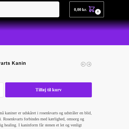
Søg
0,00
kr.
0
arts Kanin
Tilføj til kurv
må kaniner er udskåret i rosenkvarts og udstråler en blid,
i. Rosenkvarts forbindes med kærlighed, omsorg og
ig healing. I kaninform får stenen et let og venligt