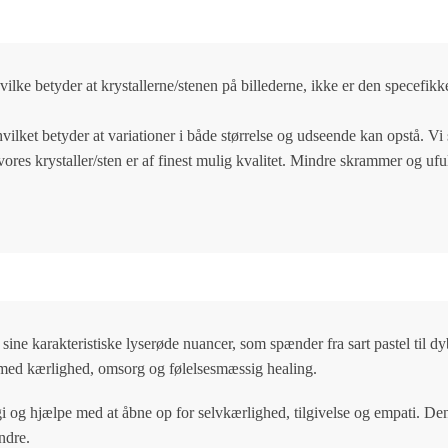
vilke betyder at krystallerne/stenen på billederne, ikke er den specefikk
hvilket betyder at variationer i både størrelse og udseende kan opstå. V
 vores krystaller/sten er af finest mulig kvalitet. Mindre skrammer og 
ine karakteristiske lyserøde nuancer, som spænder fra sart pastel til dy
t med kærlighed, omsorg og følelsesmæssig healing.
rgi og hjælpe med at åbne op for selvkærlighed, tilgivelse og empati. De
andre.