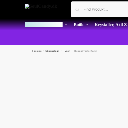
Dagens Krystal Kup
Butik
Krystaller, A til Z
Forside
/
Stjernetegn
/
Tyren
/
Rosenkvarts Kanin