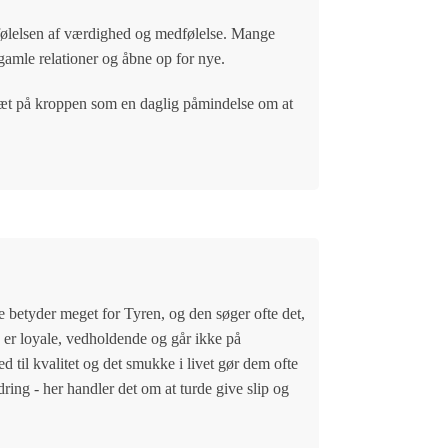
e følelsen af værdighed og medfølelse. Mange
 gamle relationer og åbne op for nye.
 tæt på kroppen som en daglig påmindelse om at
se betyder meget for Tyren, og den søger ofte det,
De er loyale, vedholdende og går ikke på
ed til kvalitet og det smukke i livet gør dem ofte
ring - her handler det om at turde give slip og