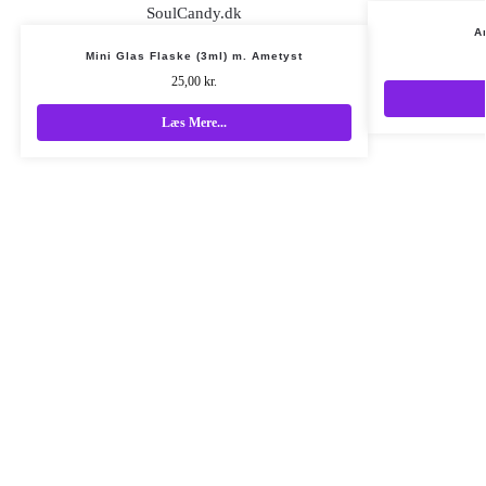
A
Mini Glas Flaske (3ml) m. Ametyst
25,00
kr.
Læs Mere...