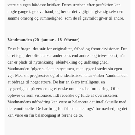
være sin egen hårdeste kritiker. Deres stræben efter perfektion kan
nogle gange tage overhånd, og her er det vigtigt at give sig selv den
samme omsorg og rummelighed, som de så gavmildt giver til andre.
Vandmanden (20. januar - 18. februar)
Er et lufttegn, der står for originalitet, frihed og fremtidsvisioner. Det
er et tegn, der ofte tænker anderledes end andre - og trives bedst, når
der er plads til nytænkning, idéudvikling og uafhængighed.
Vandmanden følger sjældent strømmen, men søger i stedet sin egen
vej. Med sin progressive og ofte idealistiske natur ønsker Vandmanden
at bidrage til noget større. De har en skarp intelligens, en
nysgerrighed på verden og et ønske om at skabe forandring. Ofte
opleves de som visionære, lidt rebelske og fulde af overraskelser.
Vandmandens udfordring kan være at balancere det intellektuelle med
det emotionelle. De har brug for frihed - men også for nærhed, og det
kan være en fin balancegang at forene de to.