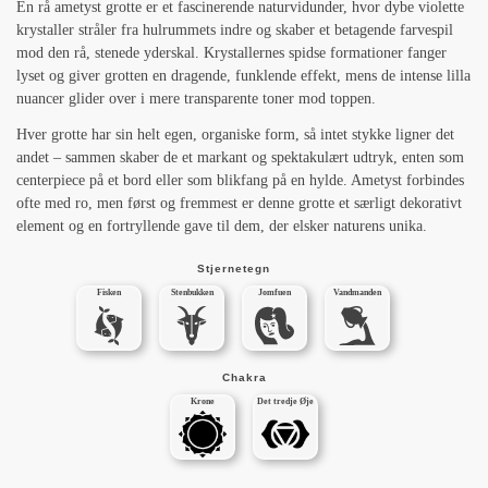
En rå ametyst grotte er et fascinerende naturvidunder, hvor dybe violette
krystaller stråler fra hulrummets indre og skaber et betagende farvespil
mod den rå, stenede yderskal. Krystallernes spidse formationer fanger
lyset og giver grotten en dragende, funklende effekt, mens de intense lilla
nuancer glider over i mere transparente toner mod toppen.
Hver grotte har sin helt egen, organiske form, så intet stykke ligner det
andet – sammen skaber de et markant og spektakulært udtryk, enten som
centerpiece på et bord eller som blikfang på en hylde. Ametyst forbindes
ofte med ro, men først og fremmest er denne grotte et særligt dekorativt
element og en fortryllende gave til dem, der elsker naturens unika.
Stjernetegn
Fisken
Stenbukken
Jomfuen
Vandmanden
Chakra
Krone
Det tredje Øje