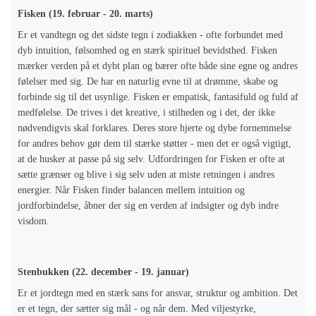
Fisken (19. februar - 20. marts)
Er et vandtegn og det sidste tegn i zodiakken - ofte forbundet med
dyb intuition, følsomhed og en stærk spirituel bevidsthed. Fisken
mærker verden på et dybt plan og bærer ofte både sine egne og andres
følelser med sig. De har en naturlig evne til at drømme, skabe og
forbinde sig til det usynlige. Fisken er empatisk, fantasifuld og fuld af
medfølelse. De trives i det kreative, i stilheden og i det, der ikke
nødvendigvis skal forklares. Deres store hjerte og dybe fornemmelse
for andres behov gør dem til stærke støtter - men det er også vigtigt,
at de husker at passe på sig selv. Udfordringen for Fisken er ofte at
sætte grænser og blive i sig selv uden at miste retningen i andres
energier. Når Fisken finder balancen mellem intuition og
jordforbindelse, åbner der sig en verden af indsigter og dyb indre
visdom.
Stenbukken (22. december - 19. januar)
Er et jordtegn med en stærk sans for ansvar, struktur og ambition. Det
er et tegn, der sætter sig mål - og når dem. Med viljestyrke,