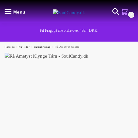
Menu
0
Fri Fragt på alle ordre over 499,– DKK.
Forside
/
Højtider
/
Valentinsdag
/
Rå Ametyst Grotte