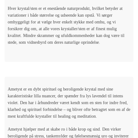
Hver krystal/sten er et enestående naturprodukt, hvilket betyder at
variationer i både størrelse og udseende kan opstå. Vi sørger
omhyggeligt for at vælge hver enkelt stykke med omhu, og vi
forsikrer dig om, at alle vores krystaller/sten er af finest mulig
kvalitet. Mindre skrammer og ufuldkommenheder kan dog være til
stede, som vidnesbyrd om deres naturlige oprindelse.
Ametyst er en dybt spirituel og beroligende krystal med sine
karakteristiske lilla nuancer, der spænder fra lys lavendel til intens
violet. Den har i århundreder været kendt som en sten for indre fred,
klarhed og spirituel forbindelse – og bliver ofte betragtet som en af de
mest kraftfulde krystaller til healing og meditation.
Ametyst hjælper med at skabe ro i både krop og sind. Den virker
beroligende på stress, tankemylder og følelsesmæssig uro og inviterer