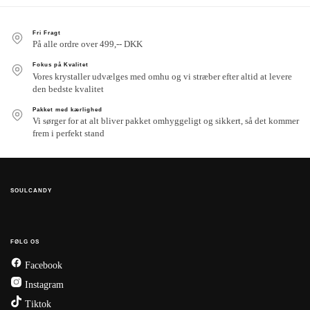
Fri Fragt
På alle ordre over 499,-- DKK
Fokus på Kvalitet
Vores krystaller udvælges med omhu og vi stræber efter altid at levere
den bedste kvalitet
Pakket med kærlighed
Vi sørger for at alt bliver pakket omhyggeligt og sikkert, så det kommer
frem i perfekt stand
SOULCANDY
FØLG OS
Facebook
Instagram
Tiktok