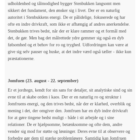
udholdenhed og tålmodighed bygger Stenbukken langsomt men
sikkert det fundament, den ønsker sig i livet. Der er en naturlig
autoritet i Stenbukkens energi. De er pålidelige, fokuserede og har
ofte en indre drivkraft, som ikke er afhængig af andres anerkendelse.
Stenbukken trives bedst, når der er klare rammer og et formål med
det, de gør. Men bag det målrettede ydre gemmer sig også en dyb
følsomhed og et behov for ro og tryghed. Udfordringen kan være at
give sig selv pauser og huske, at det indre værd også tæller - ikke kun
præstationerne.
Jomfuen (23. august - 22. september)
Er et jordtegn, kendt for sin sans for detaljer, sit analytiske sind og sin
evne til at skabe orden i kaos. Der er en naturlig ro og struktur i
Jomfruens energi, og den trives bedst, når der er klarhed, overblik og
mening i det, der omgiver den. Jomfruen har en dyb indre drivkraft
for at gøre tingene bedst muligt - både i sit arbejde og i sine
relationer. De er hjælpsomme, betænksomme og ofte dem, andre
vender sig mod for støtte og løsninger. Deres evne til at observere og
forbedre gør dem til stærke problemløsere. Samtidig kan Jomfruen