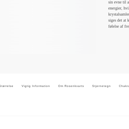
sin evne til
energier, hv
krystalsamle
siges det at
følelse af fr
Størrelse
Vigtig Information
Om Rosenkvarts
Stjernetegn
Chakr