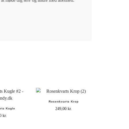
 at møde dig selv og andre med åbenhed.
Rosenkvarts Krop
249,00
kr.
rts Kugle
00
kr.