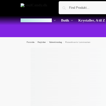
Dagens Krystal Kup
Butik
Krystaller, A til Z
Forside
/
Højtider
/
Valentinsdag
/
Rosenkvarts Lommesten