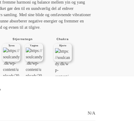
 at fremme harmoni og balance mellem yin og yang
ilket gør den til en uundværlig del af enhver
rs samling. Med sine blide og omfavnende vibrationer
 kunne absorberer negative energier og fremmer en
ed og evnen til at tilgive.
Stjernetegn
Chakra
Tyren
Vægten
Hjerte
a
N/A