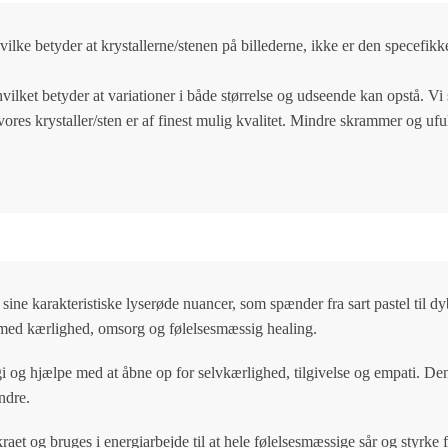
vilke betyder at krystallerne/stenen på billederne, ikke er den specefikk
hvilket betyder at variationer i både størrelse og udseende kan opstå. V
 vores krystaller/sten er af finest mulig kvalitet. Mindre skrammer og 
ine karakteristiske lyserøde nuancer, som spænder fra sart pastel til dy
t med kærlighed, omsorg og følelsesmæssig healing.
rgi og hjælpe med at åbne op for selvkærlighed, tilgivelse og empati. De
andre.
aet og bruges i energiarbejde til at hele følelsesmæssige sår og styrk