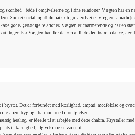
 og skønhed - både i omgivelserne og i sine relationer. Vægten har en natu
g dem. Som et socialt og diplomatisk tegn værdsætter Vægten samarbejde,
skabe gode, gensidige relationer. Vægten er charmerende og har en stærk
beslutninger. For Vægten handler det om at finde den indre balance, der 
 i brystet. Det er forbundet med kærlighed, empati, medfølelse og evnen 
u dig åben, tryg og i harmoni med dine følelser.
æssig healing, er ideelle til at arbejde med dette chakra. Krystaller med 
lads til kærlighed, tilgivelse og selvaccept.