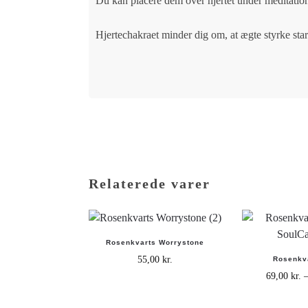
Du kan placere dem over hjertet under meditati
Hjertechakraet minder dig om, at ægte styrke star
Relaterede varer
Rosenkvarts Worrystone
55,00
kr.
Rosenkv
69,00
kr.