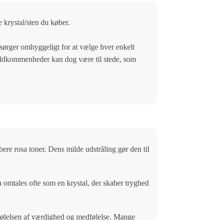
e krystal/sten du køber.
i sørger omhyggeligt for at vælge hver enkelt
ufuldkommenheder kan dog være til stede, som
bere rosa toner. Dens milde udstråling gør den til
n omtales ofte som en krystal, der skaber tryghed
e følelsen af værdighed og medfølelse. Mange