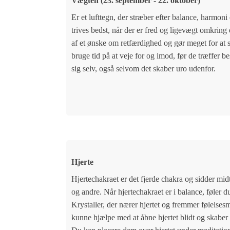
Vægten (23. september - 22. oktober)
Er et lufttegn, der stræber efter balance, harmoni
trives bedst, når der er fred og ligevægt omkrin
af et ønske om retfærdighed og gør meget for at 
bruge tid på at veje for og imod, før de træffer 
sig selv, også selvom det skaber uro udenfor.
Hjerte
Hjertechakraet er det fjerde chakra og sidder midt
og andre. Når hjertechakraet er i balance, føler d
Krystaller, der nærer hjertet og fremmer følelsesm
kunne hjælpe med at åbne hjertet blidt og skaber p