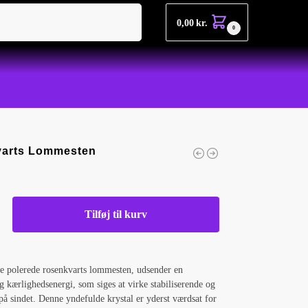
Søg
0,00
kr.
0
arts Lommesten
Tilføj til kurv
e polerede rosenkvarts lommesten, udsender en
kærlighedsenergi, som siges at virke stabiliserende og
på sindet. Denne yndefulde krystal er yderst værdsat for