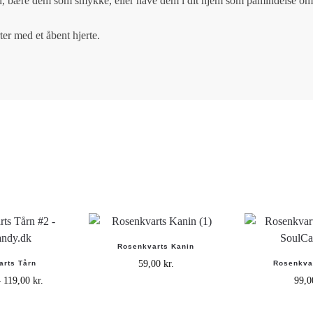
on, bære dem som smykke, eller have dem i dit hjem som påmindelse om
ter med et åbent hjerte.
Rosenkvarts Kanin
59,00
kr.
arts Tårn
Rosenkva
–
119,00
kr.
99,