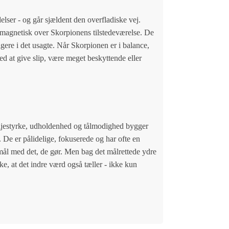
lser - og går sjældent den overfladiske vej.
 magnetisk over Skorpionens tilstedeværelse. De
igere i det usagte. Når Skorpionen er i balance,
d at give slip, være meget beskyttende eller
viljestyrke, udholdenhed og tålmodighed bygger
 De er pålidelige, fokuserede og har ofte en
rmål med det, de gør. Men bag det målrettede ydre
, at det indre værd også tæller - ikke kun