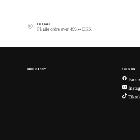
Fri Fragt
På alle ordre over 499,-- DKK
SOULCANDY
FØLG OS
Faceb
Insta
Tikto