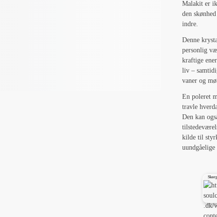
Malakit er i
den skønhed 
indre.
Denne krysta
personlig væ
kraftige ener
liv – samtid
vaner og mø
En poleret m
travle hverd
Den kan også
tilstedevære
kilde til sty
uundgåelige 
Skorp