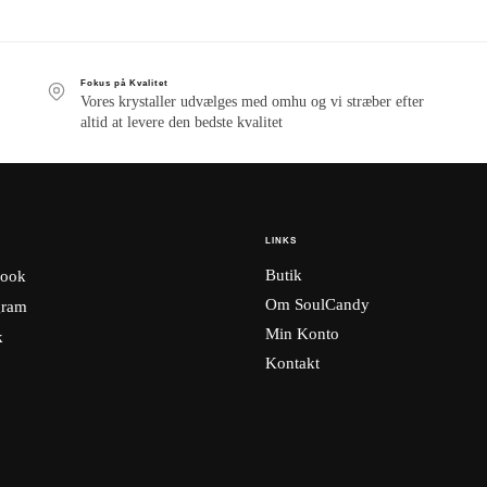
Fokus på Kvalitet
Vores krystaller udvælges med omhu og vi stræber efter
altid at levere den bedste kvalitet
LINKS
Butik
ook
Om SoulCandy
gram
Min Konto
k
Kontakt