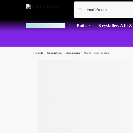
Dagens Krystal Kup
Butik
Krystaller, A til Z
Forside
/
Stjernetegn
/
Skorpionen
/
Malakit Lommesten