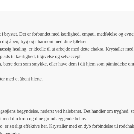
 i brystet. Det er forbundet med kærlighed, empati, medfølelse og evnen 
u dig åben, tryg og i harmoni med dine følelser.
æssig healing, er ideelle til at arbejde med dette chakra. Krystaller med 
lads til kærlighed, tilgivelse og selvaccept.
on, bære dem som smykke, eller have dem i dit hjem som påmindelse om
ter med et åbent hjerte.
gsøjlens begyndelse, nederst ved halebenet. Det handler om tryghed, stab
ntakt med din krop og dine grundlæggende behov.
o, er særligt effektive her. Krystaller med en dyb forbindelse til rodcha
le perioder.