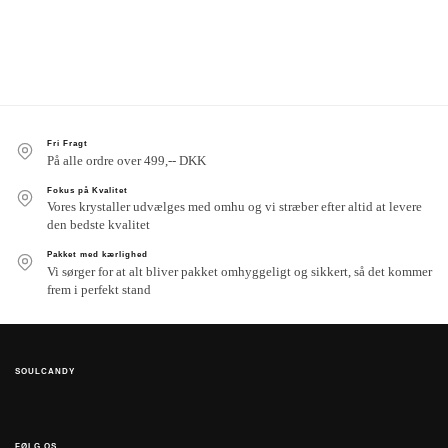
Fri Fragt
På alle ordre over 499,-- DKK
Fokus på Kvalitet
Vores krystaller udvælges med omhu og vi stræber efter altid at levere
den bedste kvalitet
Pakket med kærlighed
Vi sørger for at alt bliver pakket omhyggeligt og sikkert, så det kommer
frem i perfekt stand
SOULCANDY
FØLG OS