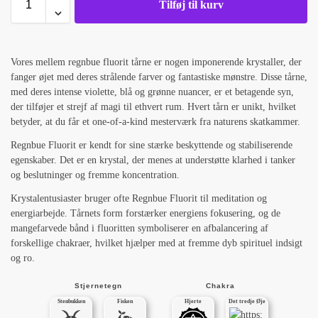
Tilføj til kurv
Vores mellem regnbue fluorit tårne er nogen imponerende krystaller, der
fanger øjet med deres strålende farver og fantastiske mønstre. Disse tårne,
med deres intense violette, blå og grønne nuancer, er et betagende syn,
der tilføjer et strejf af magi til ethvert rum. Hvert tårn er unikt, hvilket
betyder, at du får et one-of-a-kind mesterværk fra naturens skatkammer.
Regnbue Fluorit er kendt for sine stærke beskyttende og stabiliserende
egenskaber. Det er en krystal, der menes at understøtte klarhed i tanker
og beslutninger og fremme koncentration.
Krystalentusiaster bruger ofte Regnbue Fluorit til meditation og
energiarbejde. Tårnets form forstærker energiens fokusering, og de
mangefarvede bånd i fluoritten symboliserer en afbalancering af
forskellige chakraer, hvilket hjælper med at fremme dyb spirituel indsigt
og ro.
Stjernetegn
Chakra
Stenbukken
Fisken
Hjerte
Det tredje Øje