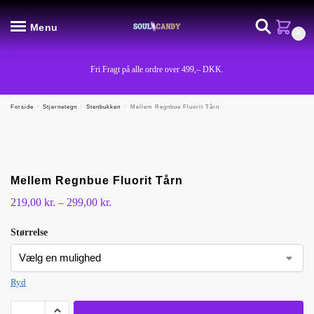
Menu
0
Fri Fragt på alle ordre over 499,– DKK.
Forside
/
Stjernetegn
/
Stenbukken
/
Mellem Regnbue Fluorit Tårn
Mellem Regnbue Fluorit Tårn
219,00
kr.
–
299,00
kr.
Størrelse
Ryd