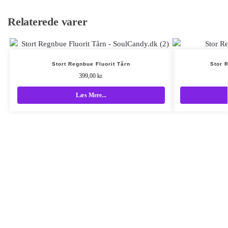
Relaterede varer
Stort Regnbue Fluorit Tårn
Stor 
399,00
kr.
Læs Mere...