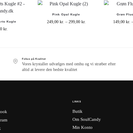
Pink Opal Kugle
Grøn Fluo
249,00
kr.
–
299,00
kr.
149,00
kr.
rts Kugle
00
kr.
Fokus på Kvalitet
Vores krystaller udvælges med omhu og vi stræber efter
altid at levere den bedste kvalitet
LINKS
Butik
ook
Om SoulCandy
gram
Min Konto
k