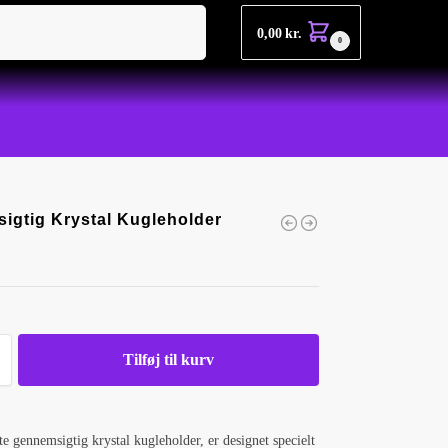
Søg
0,00
kr.
0
igtig Krystal Kugleholder
Tilføj til kurv
te gennemsigtig krystal kugleholder, er designet specielt