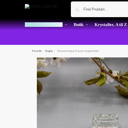
Dagens Krystal Kup
Butik
Krystaller, A til Z
Forside
/
Kugler
/
Gennemsigtig Krystal Kugleholder