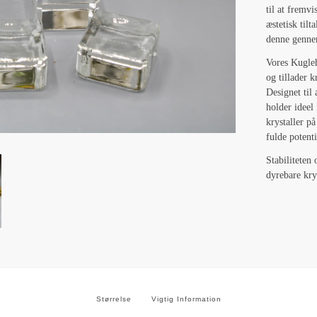
til at fremv
æstetisk til
denne gennem
Vores Kugleh
og tillader 
Designet til
holder ideel 
krystaller p
fulde potenti
Stabiliteten 
dyrebare krys
Størrelse
Vigtig Information