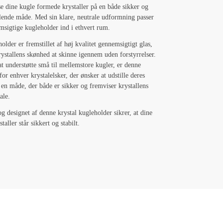
ise dine kugle formede krystaller på en både sikker og
talende måde. Med sin klare, neutrale udformning passer
sigtige kugleholder ind i ethvert rum.
older er fremstillet af høj kvalitet gennemsigtigt glas,
krystallens skønhed at skinne igennem uden forstyrrelser.
 at understøtte små til mellemstore kugler, er denne
for enhver krystalelsker, der ønsker at udstille deres
å en måde, der både er sikker og fremviser krystallens
ale.
og designet af denne krystal kugleholder sikrer, at dine
taller står sikkert og stabilt.