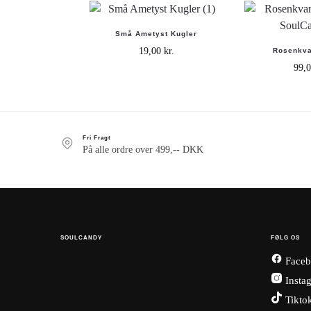
Små Ametyst Kugler
19,00
kr.
Rosenkva
99,
Fri Fragt
På alle ordre over 499,-- DKK
SOULCANDY
FØLG OS
Faceb
Insta
Tikto