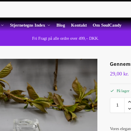
Stjernetegns Index
Blog
Kontakt
Om SoulCandy
Fri Fragt på alle ordre over 499,– DKK.
Gennems
29,00
kr.
På lager
Vores elegan