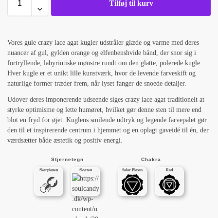
Tilføj til kurv
Vores gule crazy lace agat kugler udstråler glæde og varme med deres
nuancer af gul, gylden orange og elfenbenshvide bånd, der snor sig i
fortryllende, labyrintiske mønstre rundt om den glatte, polerede kugle.
Hver kugle er et unikt lille kunstværk, hvor de levende farveskift og
naturlige former træder frem, når lyset fanger de snoede detaljer.
Udover deres imponerende udseende siges crazy lace agat traditionelt at
styrke optimisme og lette humøret, hvilket gør denne sten til mere end
blot en fryd for øjet. Kuglens smilende udtryk og legende farvepalet gør
den til et inspirerende centrum i hjemmet og en oplagt gaveidé til én, der
værdsætter både æstetik og positiv energi.
Stjernetegn
Chakra
Skorpionen
Skytten
Solar Plexus
Rod