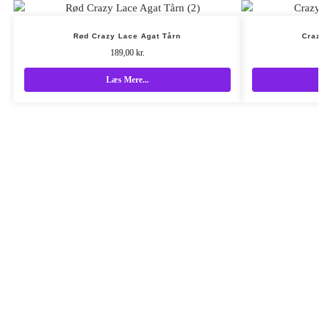
Rød Crazy Lace Agat Tårn
Cra
189,00
kr.
Læs Mere...