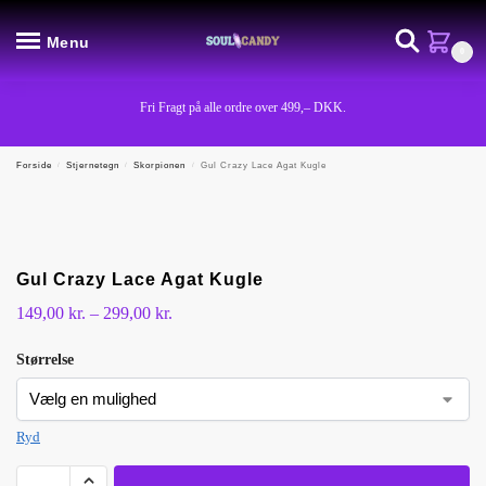
Menu
0
Fri Fragt på alle ordre over 499,– DKK.
Forside
/
Stjernetegn
/
Skorpionen
/
Gul Crazy Lace Agat Kugle
Gul Crazy Lace Agat Kugle
149,00
kr.
–
299,00
kr.
Størrelse
Ryd