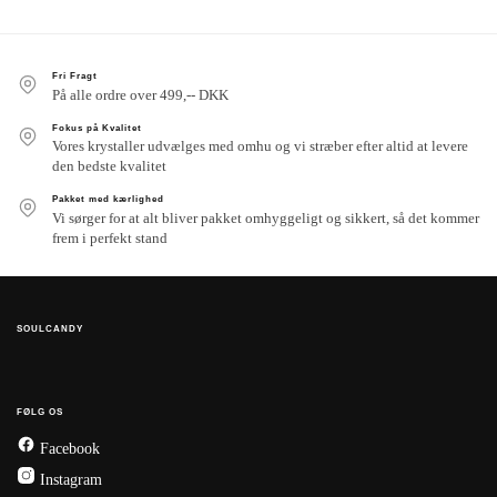
Fri Fragt
På alle ordre over 499,-- DKK
Fokus på Kvalitet
Vores krystaller udvælges med omhu og vi stræber efter altid at levere
den bedste kvalitet
Pakket med kærlighed
Vi sørger for at alt bliver pakket omhyggeligt og sikkert, så det kommer
frem i perfekt stand
SOULCANDY
FØLG OS
Facebook
Instagram