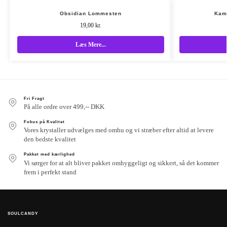
Obsidian Lommesten
Kam
19,00
kr.
Læs Mere...
Fri Fragt
På alle ordre over 499,-- DKK
Fokus på Kvalitet
Vores krystaller udvælges med omhu og vi stræber efter altid at levere
den bedste kvalitet
Pakket med kærlighed
Vi sørger for at alt bliver pakket omhyggeligt og sikkert, så det kommer
frem i perfekt stand
SOULCANDY