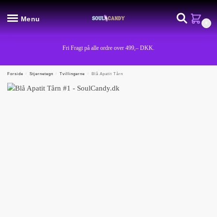
Menu
0
Fri Fragt på alle ordre over 499,– DKK.
Forside
/
Stjernetegn
/
Tvillingerne
/
Blå Apatit Tårn