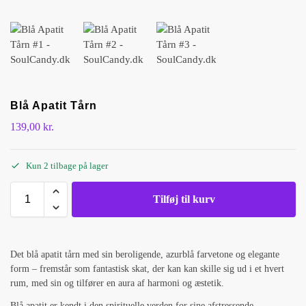
Blå Apatit Tårn
139,00
kr.
Kun 2 tilbage på lager
Tilføj til kurv
Det blå apatit tårn med sin beroligende, azurblå farvetone og elegante
form – fremstår som fantastisk skat, der kan kan skille sig ud i et hvert
rum, med sin og tilfører en aura af harmoni og æstetik.
Blå apatit er kendt i den spirituelle verden for sine afstressende